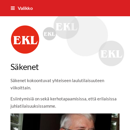
Siirry
Valikko
sivun
sisältöön
Loimaan Eläkkeensaajat ry
Säkenet
Säkenet kokoontuvat yhteiseen laulutilaisuuteen
viikoittain.
Esiintymisiä on sekä kerhotapaamisissa, että erilaisissa
juhlatilaisuuksissamme.