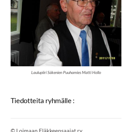
Laulupiiri Säkenien Puuhamies Matti Hollo
Tiedotteita ryhmälle :
©
Loimaan Eläkkeensaajat ry