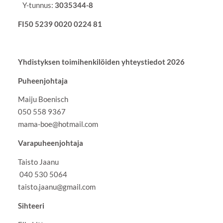
Y-tunnus:
3035344-8
FI50 5239 0020 0224 81
Yhdistyksen toimihenkilöiden yhteystiedot 2026
Puheenjohtaja
Maiju Boenisch
050 558 9367
mama-boe@hotmail.com
Varapuheenjohtaja
Taisto Jaanu
040 530 5064
taisto.jaanu@gmail.com
Sihteeri