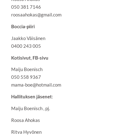
050 381 7146
roosaahokas@gmail.com
Boccia-piiri
Jaakko Väisänen
0400 243 005
Kotisivut
,
FB-sivu
Maiju Boenisch
050 558 9367
mama-boe@hotmail.com
Hallituksen jäsenet
:
Maiju Boenisch , pj.
Roosa Ahokas
Ritva Hyvönen