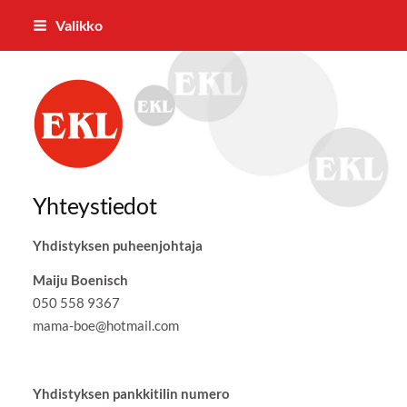
Siirry
Valikko
sivun
sisältöön
Loimaan Eläkkeensaajat ry
Yhteystiedot
Yhdistyksen puheenjohtaja
Maiju Boenisch
050 558 9367
mama-boe@hotmail.com
Yhdistyksen pankkitilin numero