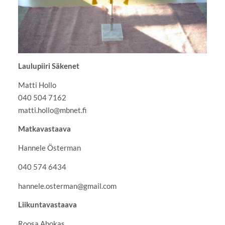
Laulupiiri Säkenet
Matti Hollo
040 504 7162
matti.hollo@mbnet.fi
Matkavastaava
Hannele Österman
040 574 6434
hannele.osterman@gmail.com
Liikuntavastaava
Roosa Ahokas