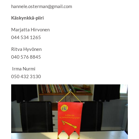
hannele.osterman@gmail.com
Käskynkkä-piiri
Marjatta Hirvonen
044 534 1265
Ritva Hyvönen
040 576 8845
Irma Nurmi
050 432 3130