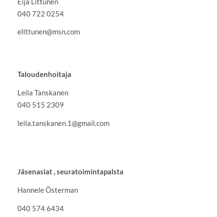
Eija Littunen
040 722 0254
elittunen@msn.com
Taloudenhoitaja
Leila Tanskanen
040 515 2309
leila.tanskanen.1@gmail.com
Jäsenasiat , seuratoimintapalsta
Hannele Österman
040 574 6434